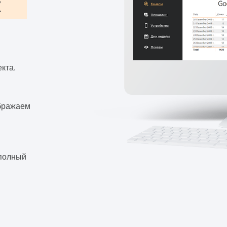
к
кта.
ображаем
 полный