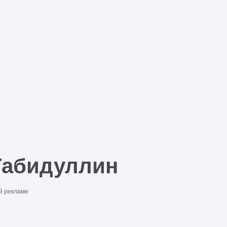
Габидуллин
й рекламе